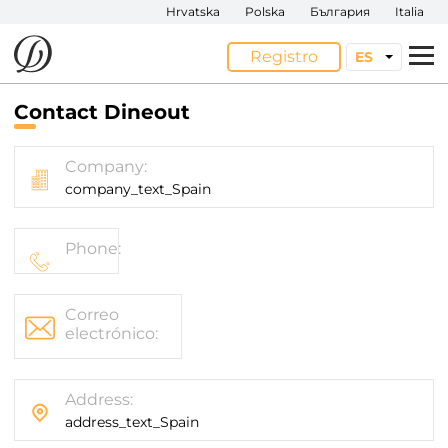
Hrvatska
Polska
България
Italia
Registro
ES
Contact Dineout
Restaurantes
Company:
Ofertas
company_text_Spain
Eventos
Phone:
App
Correo
Restauradores
electrónico:
Address:
address_text_Spain