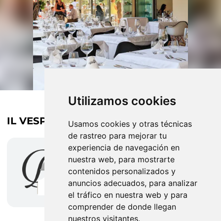
Utilizamos cookies
IL VESPINO VECCHIO
menú a la carta
Usamos cookies y otras técnicas
de rastreo para mejorar tu
experiencia de navegación en
nuestra web, para mostrarte
contenidos personalizados y
We are still tasting this menu.
anuncios adecuados, para analizar
el tráfico en nuestra web y para
comprender de donde llegan
nuestros visitantes.