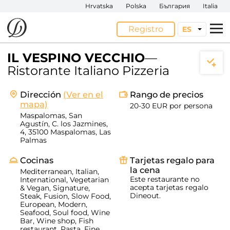
Hrvatska
Polska
България
Italia
Registro
ES
IL VESPINO VECCHIO
—
Restaurantes
Ristorante Italiano Pizzeria
Ofertas
Dirección
(Ver en el
Rango de precios
mapa)
20-30 EUR por persona
Eventos
Maspalomas, San
Agustín, C. los Jazmines,
4, 35100 Maspalomas, Las
App
Palmas
Cocinas
Tarjetas regalo para
Restauradores
la cena
Mediterranean, Italian,
Este restaurante no
International, Vegetarian
acepta tarjetas regalo
& Vegan, Signature,
Dineout.
Steak, Fusion, Slow Food,
European, Modern,
Seafood, Soul food, Wine
Bar, Wine shop, Fish
restaurant, Pasta, Fine